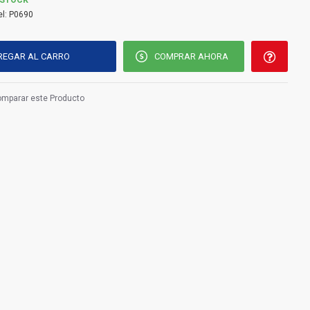
 STOCK
l:
P0690
REGAR AL CARRO
COMPRAR AHORA
mparar este Producto