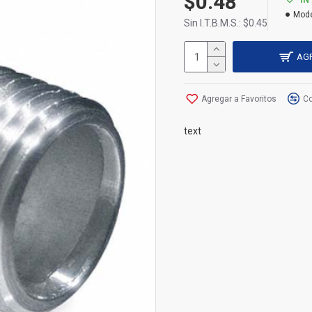
$0.48
IN
Mode
Sin I.T.B.M.S.: $0.45
AG
Agregar a Favoritos
Co
text