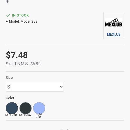
IN STOCK
Model:
Model 358
MEXLUB
$7.48
Sin I.T.B.M.S.: $6.99
Size
Color
Light
Dark Blue
Dark Gray
Blue