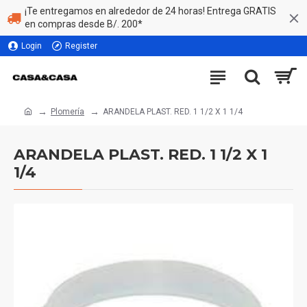
¡Te entregamos en alrededor de 24 horas! Entrega GRATIS
en compras desde B/. 200*
Login
Register
Plomería
ARANDELA PLAST. RED. 1 1/2 X 1 1/4
ARANDELA PLAST. RED. 1 1/2 X 1
1/4